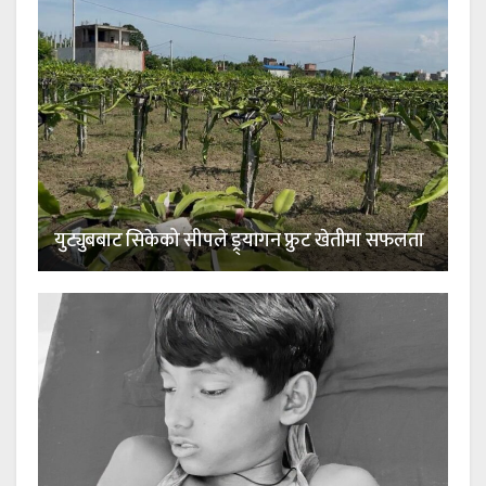
युट्युबबाट सिकेको सीपले ड्र्यागन फ्रुट खेतीमा सफलता