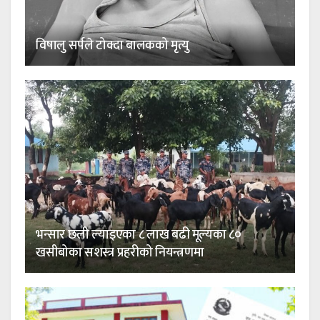
विषालु सर्पले टोक्दा बालकको मृत्यु
भन्सार छली ल्याइएका ८ लाख बढी मूल्यका ८०
खसीबोका सशस्त्र प्रहरीको नियन्त्रणमा