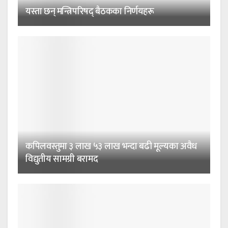
यस्ता छन् मन्त्रिपरिषद् बैठकका निर्णयहरू
कपिलवस्तुमा ३ लाख ५३ लाख भन्दा बढी मूल्यका अवैध
विद्युतीय सामग्री बरामद