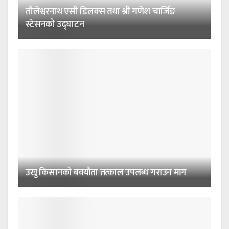
तौलेश्वरनाथ एसी डिलक्स तथा श्री गणेश चार्जिङ
स्टेसनको उद्घाटन
उखु किसानको बक्यौता तत्काल उपलब्ध गराउन माग