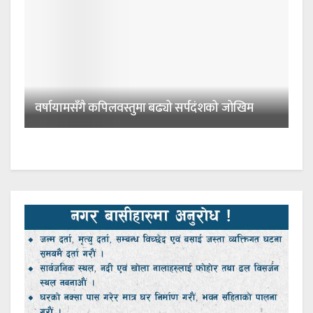
वर्षायामसँगै कपिलवस्तुमा बढ्यो सर्पदंशको जोखिम