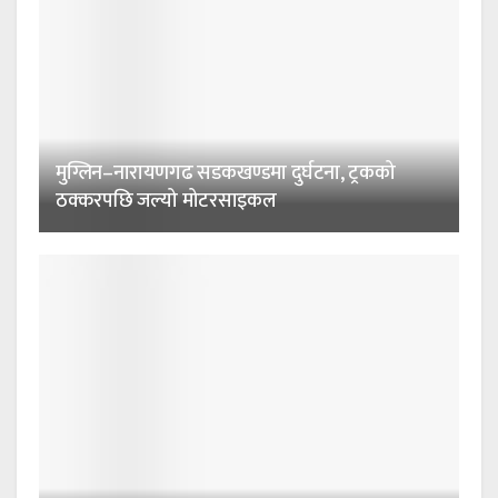
मुग्लिन–नारायणगढ सडकखण्डमा दुर्घटना, ट्रकको
ठक्करपछि जल्यो मोटरसाइकल