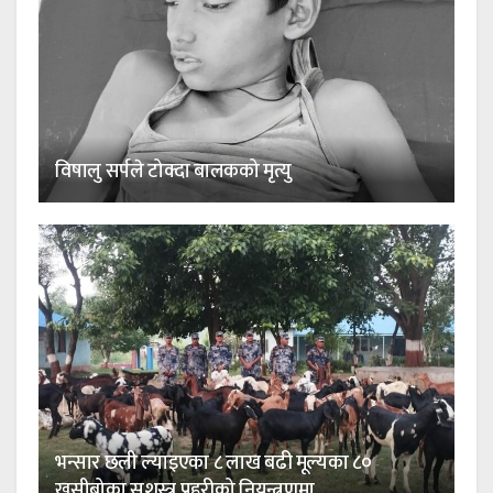
विषालु सर्पले टोक्दा बालकको मृत्यु
भन्सार छली ल्याइएका ८ लाख बढी मूल्यका ८०
खसीबोका सशस्त्र प्रहरीको नियन्त्रणमा