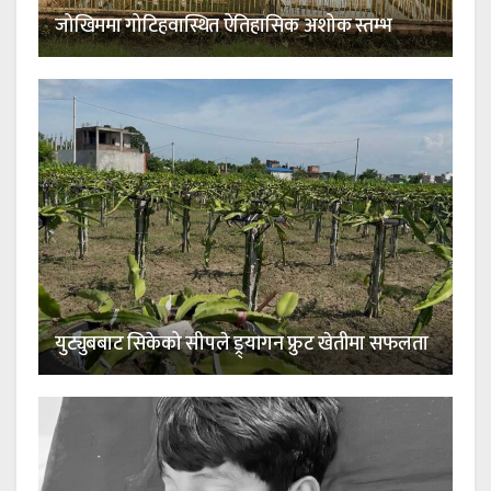
जोखिममा गोटिहवास्थित ऐतिहासिक अशोक स्तम्भ
युट्युबबाट सिकेको सीपले ड्र्यागन फ्रुट खेतीमा सफलता