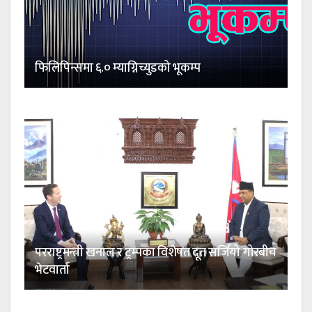
फिलिपिन्समा ६.० म्याग्निच्युडको भूकम्प
परराष्ट्रमन्त्री खनाल र ट्रम्पका विशेषत दूत सर्जियो गोरबीच
भेटवार्ता