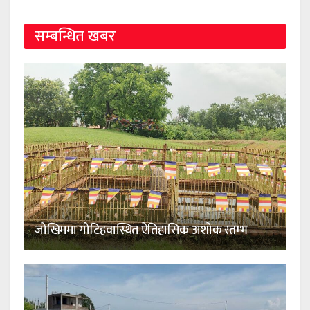
सम्बन्धित खबर
जोखिममा गोटिहवास्थित ऐतिहासिक अशोक स्तम्भ