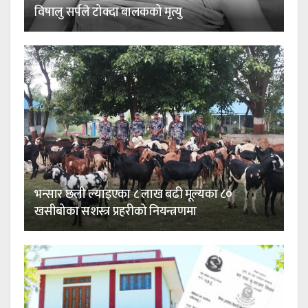
विषालु सर्पले टोक्दा बालकको मृत्यु
भन्सार छली ल्याइएका ८ लाख बढी मूल्यका ८०
खसीबोका सशस्त्र प्रहरीको नियन्त्रणमा