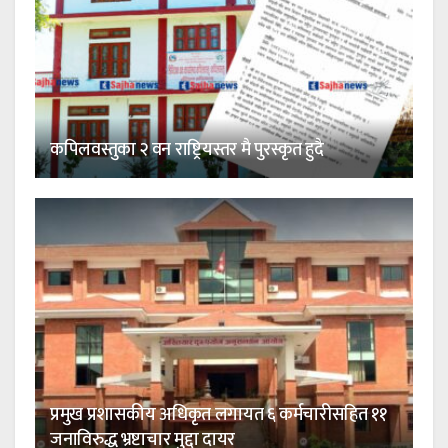
कपिलवस्तुका २ वन राष्ट्रियस्तर मै पुरस्कृत हुदै
प्रमुख प्रशासकीय अधिकृत लगायत ६ कर्मचारीसहित ११
जनाविरुद्ध भ्रष्टाचार मुद्दा दायर