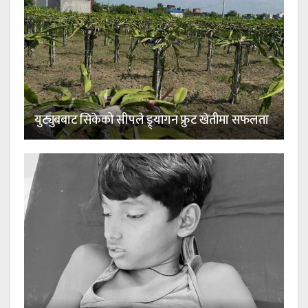
युट्युबबाट सिकेको सीपले ड्र्यागन फ्रुट खेतीमा सफलता