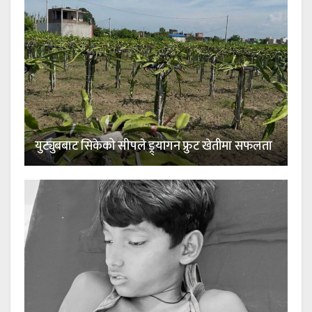
युट्युबबाट सिकेको सीपले ड्र्यागन फ्रुट खेतीमा सफलता