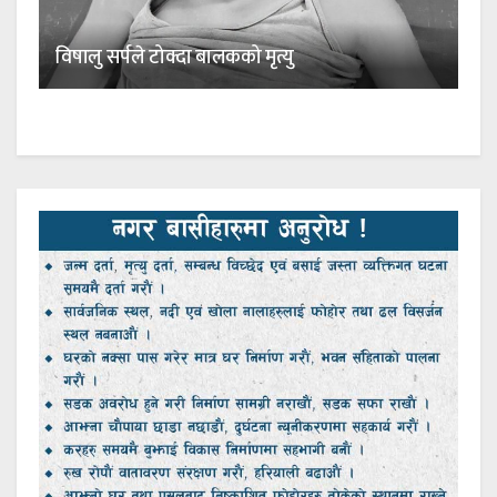
विषालु सर्पले टोक्दा बालकको मृत्यु