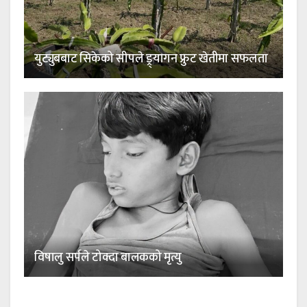
युट्युबबाट सिकेको सीपले ड्र्यागन फ्रुट खेतीमा सफलता
विषालु सर्पले टोक्दा बालकको मृत्यु