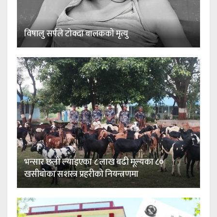
विषालु सर्पले टोक्दा बालकको मृत्यु
भन्सार छली ल्याइएका ८ लाख बढी मूल्यका ८०
खसीबोका सशस्त्र प्रहरीको नियन्त्रणमा