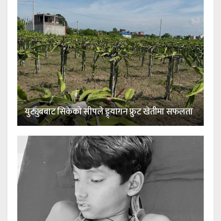
युट्युबबाट सिकेको सीपले ड्र्यागन फ्रुट खेतीमा सफलता