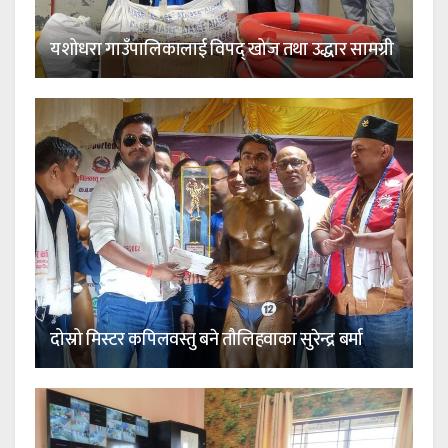
यशोधरा गाउँपालिकालाई विपद् खोज तथा उद्धार सामग्री
दोस्रो मिस्टर कपिलवस्तु बने तौलिहवाका सुरेन्द्र बर्मा