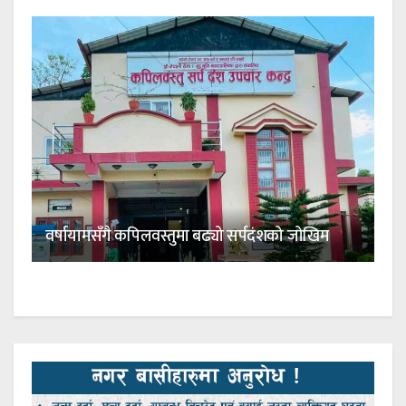
वर्षायामसँगै कपिलवस्तुमा बढ्यो सर्पदंशको जोखिम