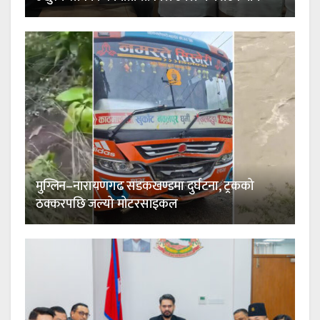
मुग्लिन–नारायणगढ सडकखण्डमा दुर्घटना, ट्रकको
ठक्करपछि जल्यो मोटरसाइकल