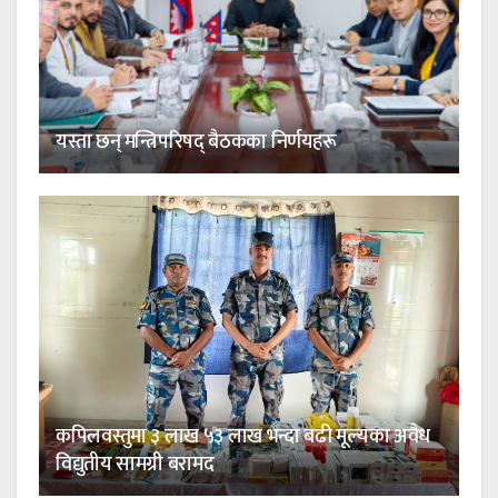
यस्ता छन् मन्त्रिपरिषद् बैठकका निर्णयहरू
कपिलवस्तुमा ३ लाख ५३ लाख भन्दा बढी मूल्यका अवैध
विद्युतीय सामग्री बरामद