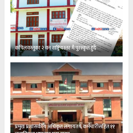
कपिलवस्तुका २ वन राष्ट्रियस्तर मै पुरस्कृत हुदै
प्रमुख प्रशासकीय अधिकृत लगायत ६ कर्मचारीसहित ११