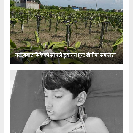
युट्युबबाट सिकेको सीपले ड्र्यागन फ्रुट खेतीमा सफलता