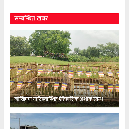
सम्बन्धित खबर
जोखिममा गोटिहवास्थित ऐतिहासिक अशोक स्तम्भ