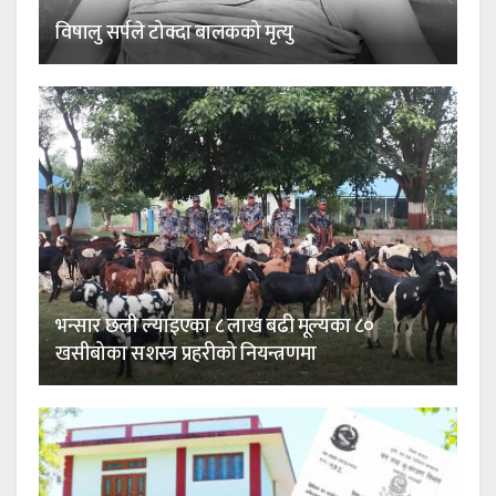
विषालु सर्पले टोक्दा बालकको मृत्यु
भन्सार छली ल्याइएका ८ लाख बढी मूल्यका ८०
खसीबोका सशस्त्र प्रहरीको नियन्त्रणमा