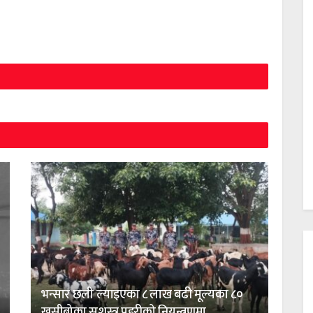
भन्सार छली ल्याइएका ८ लाख बढी मूल्यका ८०
खसीबोका सशस्त्र प्रहरीको नियन्त्रणमा