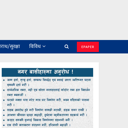
राध/सुरक्षा
विविध
EPAPER