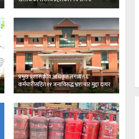
प्रमुख प्रशासकीय अधिकृत लगायत ६
कर्मचारीसहित ११ जनाविरुद्ध भ्रष्टाचार मुद्दा दायर