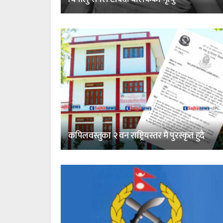
कपिलवस्तुका २ वन राष्ट्रियस्तर मै पुरस्कृत हुदै