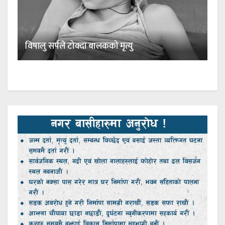
विषालु सर्पले टोक्दा बालकको मृत्यु