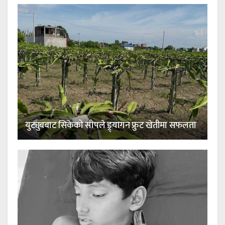
युट्युबबाट सिकेको सीपले ड्र्यागन फ्रुट खेतीमा सफलता