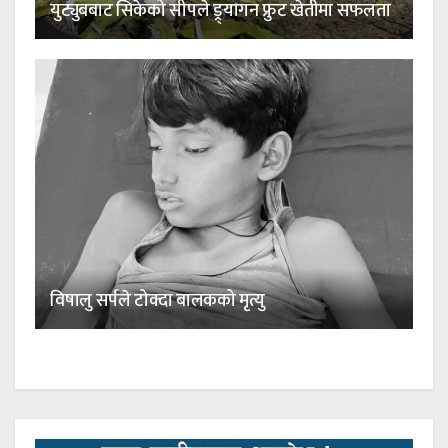
युट्युबबाट सिकेको सीपले ड्र्यागन फ्रुट खेतीमा सफलता
विषालु सर्पले टोक्दा बालकको मृत्यु