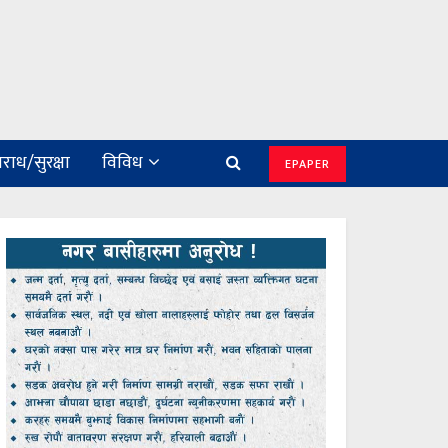
राध/सुरक्षा
विविध
EPAPER