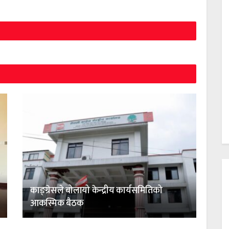
काङ्ग्रेसले बोलायो केन्द्रीय कार्यसमितिको
आकस्मिक बैठक