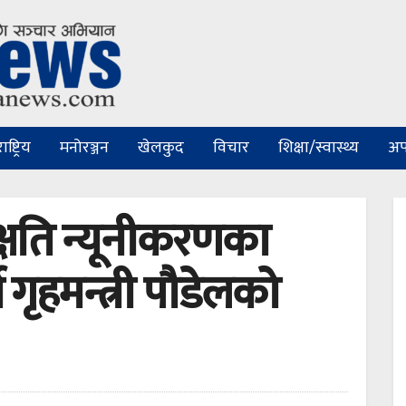
ष्ट्रिय
मनोरञ्जन
खेलकुद
विचार
शिक्षा/स्वास्थ्य
अप
क्षति न्यूनीकरणका
न गृहमन्त्री पौडेलको