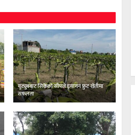
युट्युबबाट सिकेको सीपले ड्र्यागन फ्रुट खेतीमा
सफलता