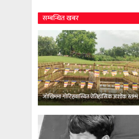
सम्बन्धित खबर
जोखिममा गोटिहवास्थित ऐतिहासिक अशोक स्तम्भ