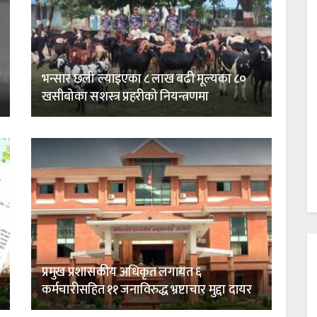
भन्सार छली ल्याइएका ८ लाख बढी मूल्यका ८०
खसीबोका सशस्त्र प्रहरीको नियन्त्रणमा
प्रमुख प्रशासकीय अधिकृत लगायत ६
कर्मचारीसहित ११ जनाविरुद्ध भ्रष्टाचार मुद्दा दायर