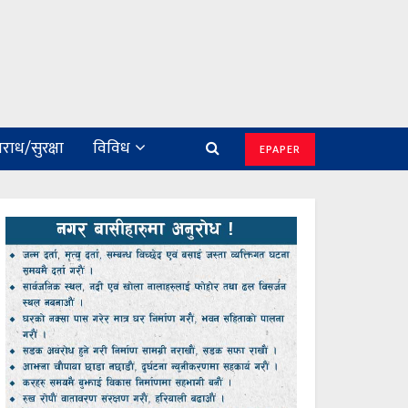
राध/सुरक्षा
विविध
EPAPER