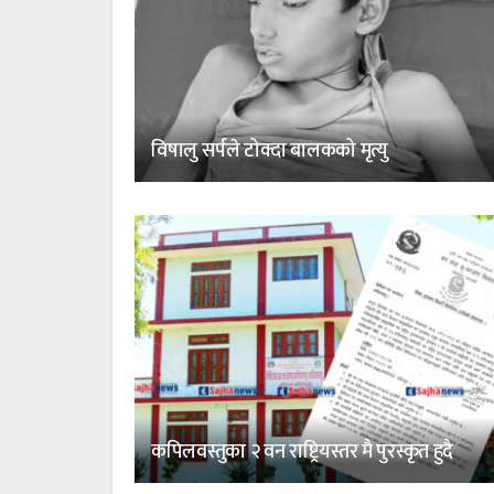
विषालु सर्पले टोक्दा बालकको मृत्यु
कपिलवस्तुका २ वन राष्ट्रियस्तर मै पुरस्कृत हुदै