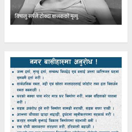
विषालु सर्पले टोक्दा बालकको मृत्यु