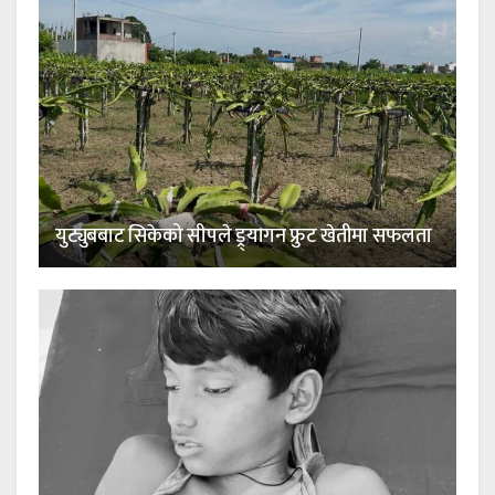
युट्युबबाट सिकेको सीपले ड्र्यागन फ्रुट खेतीमा सफलता