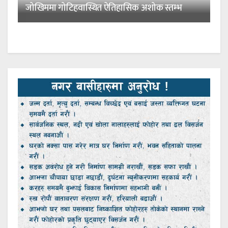
जोखिममा गोटिहवास्थित ऐतिहासिक अशोक स्तम्भ