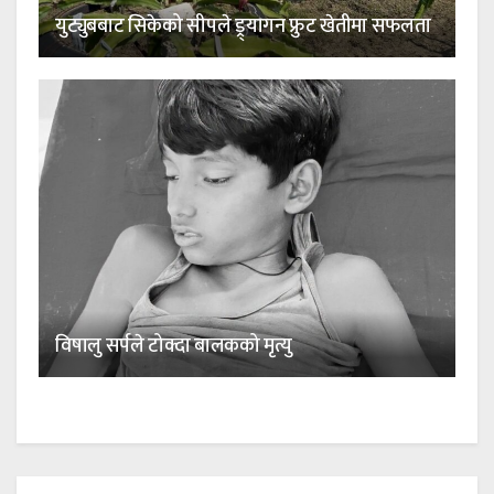
युट्युबबाट सिकेको सीपले ड्र्यागन फ्रुट खेतीमा सफलता
विषालु सर्पले टोक्दा बालकको मृत्यु