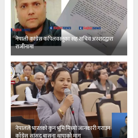
नेपाली कांग्रेस कपिलवस्तुका सह सचिव अरशदद्वारा
राजीनामा
नेपालले भारतको कुन भूमि मिच्यो जानकारी गराउन
काँग्रेस सांसद बासना थापाको माग