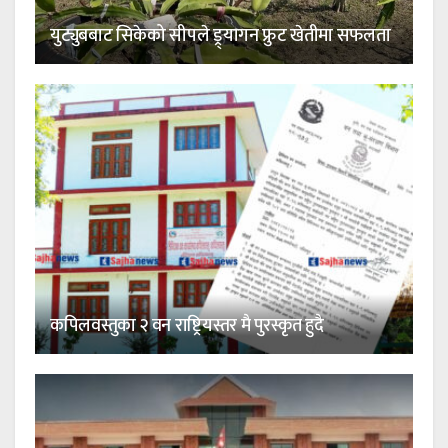
युट्युबबाट सिकेको सीपले ड्र्यागन फ्रुट खेतीमा सफलता
कपिलवस्तुका २ वन राष्ट्रियस्तर मै पुरस्कृत हुदै