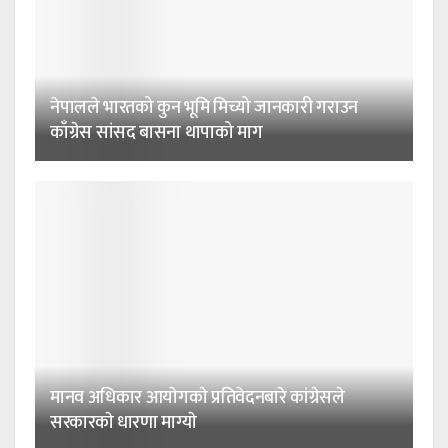
नेपालले भारतको कुन भूमि मिच्यो जानकारी गराउन
काँग्रेस सांसद बासना थापाको माग
मानव अधिकार आयाेगकाे प्रतिवेदनबारे कांग्रेसले
सरकारकाे धारणा माग्याे