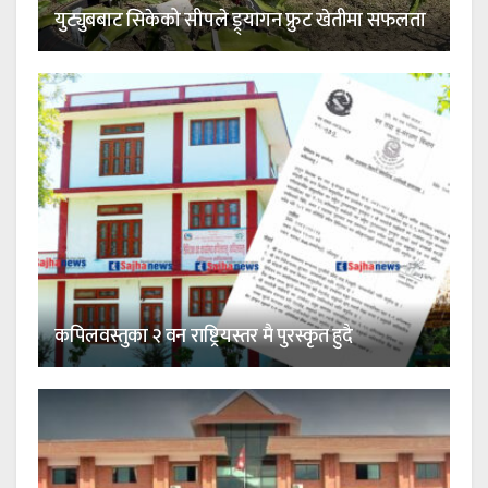
युट्युबबाट सिकेको सीपले ड्र्यागन फ्रुट खेतीमा सफलता
कपिलवस्तुका २ वन राष्ट्रियस्तर मै पुरस्कृत हुदै