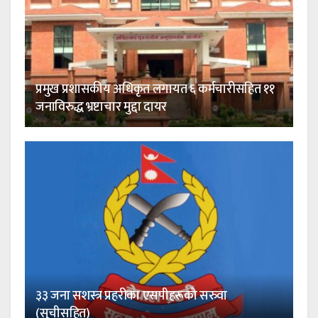
प्रमुख प्रशासकीय अधिकृत लगायत ६ कर्मचारीसहित ११
जनाविरुद्ध भ्रष्टाचार मुद्दा दायर
३३ जना सशस्त्र प्रहरीका एसपीहरूको सरुवा
(सूचीसहित)