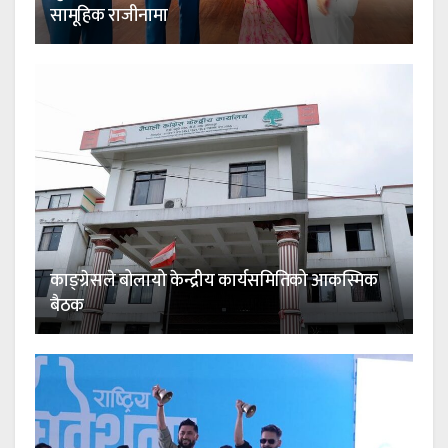
सामूहिक राजीनामा
काङ्ग्रेसले बोलायो केन्द्रीय कार्यसमितिको आकस्मिक
बैठक