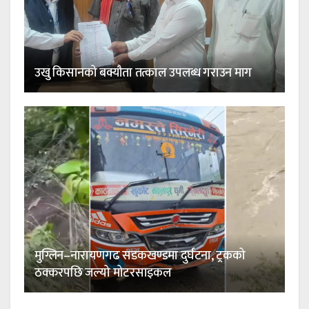
उखु किसानको बक्यौता तत्काल उपलब्ध गराउन माग
मुग्लिन–नारायणगढ सडकखण्डमा दुर्घटना, ट्रकको
ठक्करपछि जल्यो मोटरसाइकल