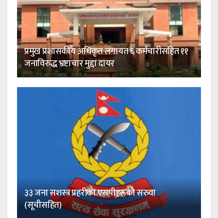
प्रमुख प्रशासकीय अधिकृत लगायत ६ कर्मचारीसहित ११
जनाविरुद्ध भ्रष्टाचार मुद्दा दायर
३३ जना सशस्त्र प्रहरीका एसपीहरूको सरुवा
(सूचीसहित)