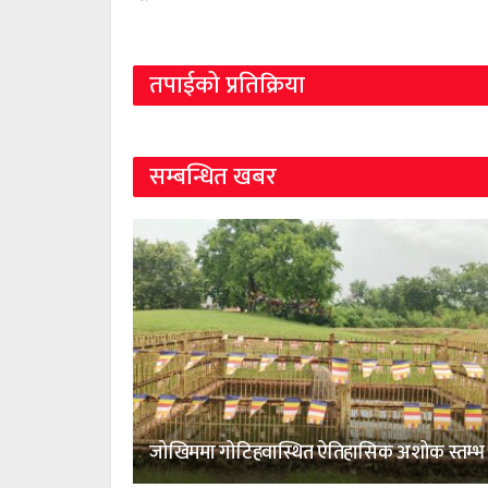
तपाईको प्रतिक्रिया
सम्बन्धित खबर
जोखिममा गोटिहवास्थित ऐतिहासिक अशोक स्तम्भ