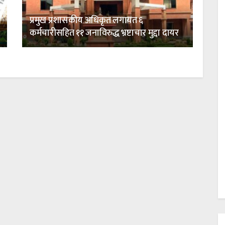
प्रमुख प्रशासकीय अधिकृत लगायत ६
कर्मचारीसहित ११ जनाविरुद्ध भ्रष्टाचार मुद्दा दायर