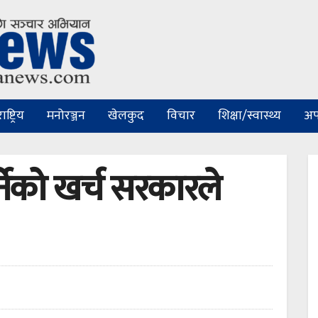
ष्ट्रिय
मनोरञ्जन
खेलकुद
विचार
शिक्षा/स्वास्थ्य
अप
्नेको खर्च सरकारले