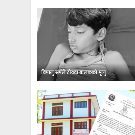
विषालु सर्पले टोक्दा बालकको मृत्यु