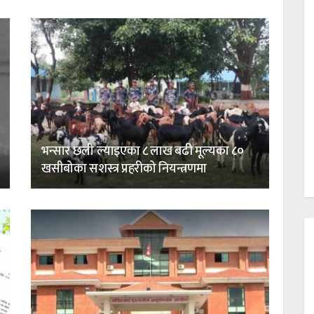
भन्सार छली ल्याइएका ८ लाख बढी मूल्यका ८०
खसीबोका सशस्त्र प्रहरीको नियन्त्रणमा