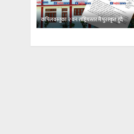
कपिलवस्तुका २ वन राष्ट्रियस्तर मै पुरस्कृत हुदै