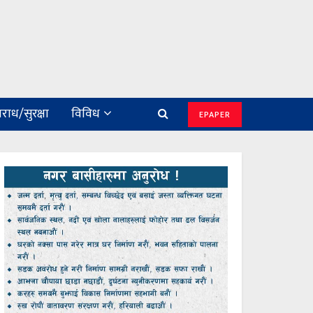
राध/सुरक्षा
विविध
EPAPER