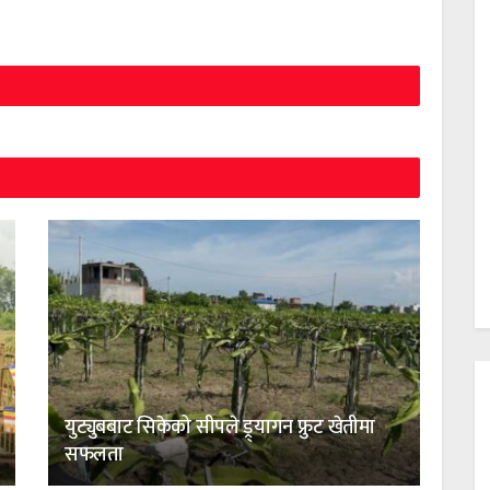
युट्युबबाट सिकेको सीपले ड्र्यागन फ्रुट खेतीमा
सफलता