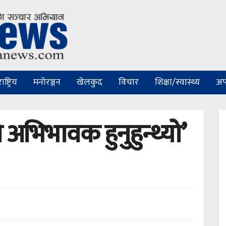
ष्ट्रिय
मनोरञ्जन
खेलकुद
विचार
शिक्षा/स्वास्थ्य
अप
 अभिभावक हुनुहुन्थ्यो’