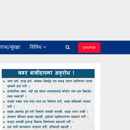
राध/सुरक्षा
विविध
EPAPER