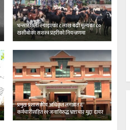
भन्सार छली ल्याइएका ८ लाख बढी मूल्यका ८०
खसीबोका सशस्त्र प्रहरीको नियन्त्रणमा
प्रमुख प्रशासकीय अधिकृत लगायत ६
कर्मचारीसहित ११ जनाविरुद्ध भ्रष्टाचार मुद्दा दायर