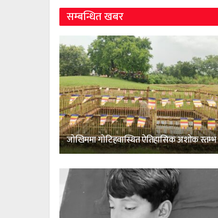
सम्बन्धित खबर
जोखिममा गोटिहवास्थित ऐतिहासिक अशोक स्तम्भ