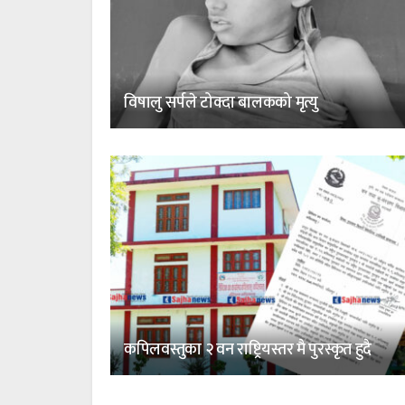
विषालु सर्पले टोक्दा बालकको मृत्यु
कपिलवस्तुका २ वन राष्ट्रियस्तर मै पुरस्कृत हुदै