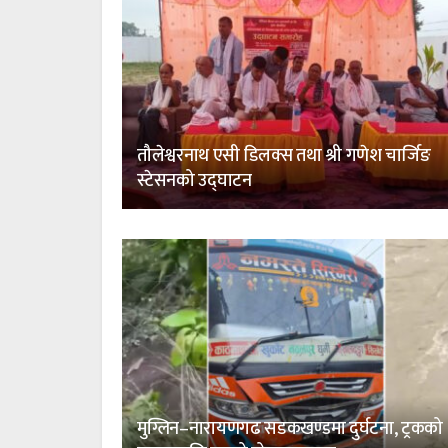
तौलेश्वरनाथ एसी डिलक्स तथा श्री गणेश चार्जिङ
स्टेसनको उद्घाटन
मुग्लिन–नारायणगढ सडकखण्डमा दुर्घटना, ट्रकको