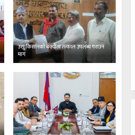
उखु किसानको बक्यौता तत्काल उपलब्ध गराउन
माग