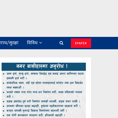
राध/सुरक्षा
विविध
EPAPER