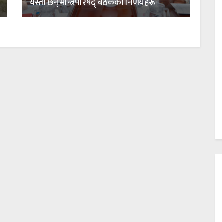
यस्ता छन् मन्त्रिपरिषद् बैठकका निर्णयहरू