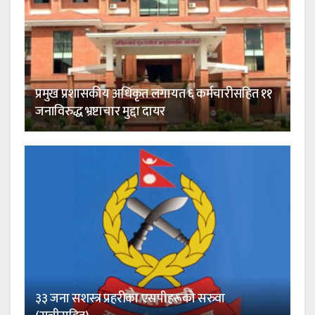
प्रमुख प्रशासकीय अधिकृत लगायत ६ कर्मचारीसहित ११
जनाविरुद्ध भ्रष्टाचार मुद्दा दायर
३३ जना सशस्त्र प्रहरीका एसपीहरूको सरुवा