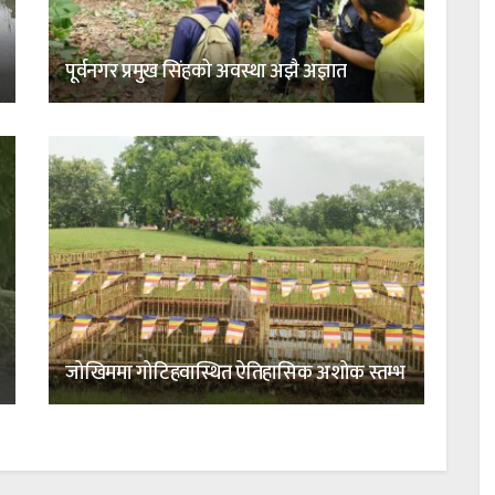
पूर्वनगर प्रमुख सिंहको अवस्था अझै अज्ञात
जोखिममा गोटिहवास्थित ऐतिहासिक अशोक स्तम्भ