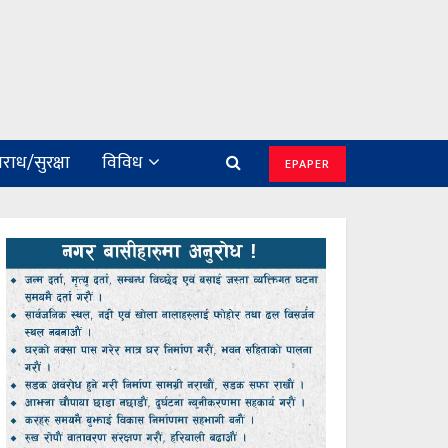
राध/सुरक्षा
विविध
EPAPER