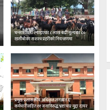
भन्सार छली ल्याइएका ८ लाख बढी मूल्यका ८०
खसीबोका सशस्त्र प्रहरीको नियन्त्रणमा
प्रमुख प्रशासकीय अधिकृत लगायत ६
कर्मचारीसहित ११ जनाविरुद्ध भ्रष्टाचार मुद्दा दायर