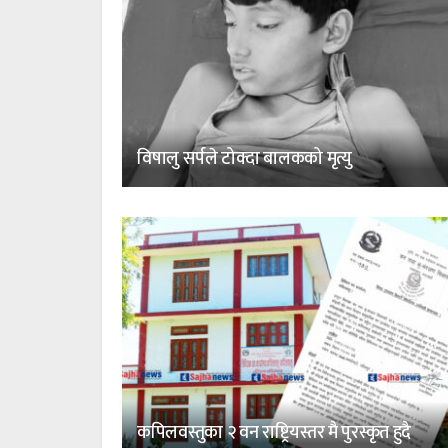
विषालु सर्पले टोक्दा बालकको मृत्यु
कपिलवस्तुका २ वन राष्ट्रियस्तर मै पुरस्कृत हुदै