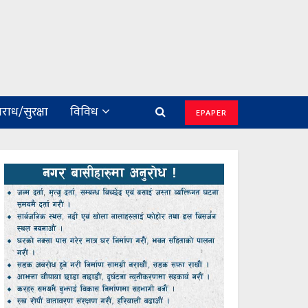
राध/सुरक्षा
विविध
EPAPER