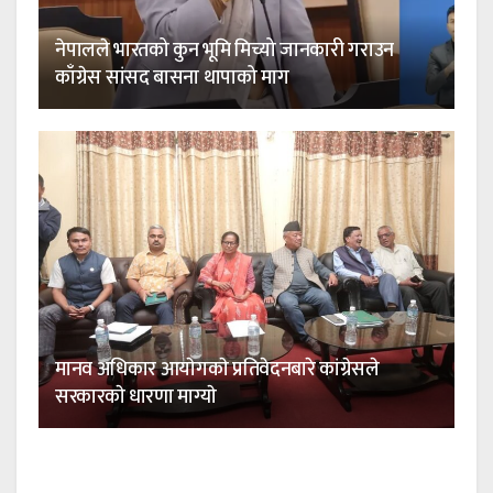
नेपालले भारतको कुन भूमि मिच्यो जानकारी गराउन
काँग्रेस सांसद बासना थापाको माग
मानव अधिकार आयाेगकाे प्रतिवेदनबारे कांग्रेसले
सरकारकाे धारणा माग्याे