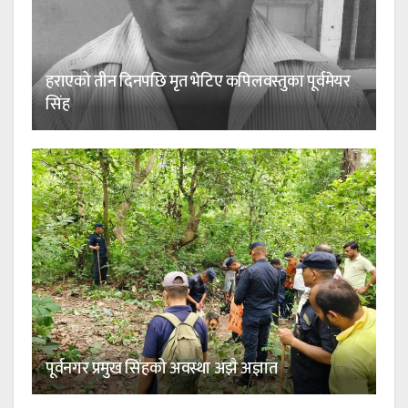
हराएको तीन दिनपछि मृत भेटिए कपिलवस्तुका पूर्वमेयर
सिंह
पूर्वनगर प्रमुख सिंहको अवस्था अझै अज्ञात