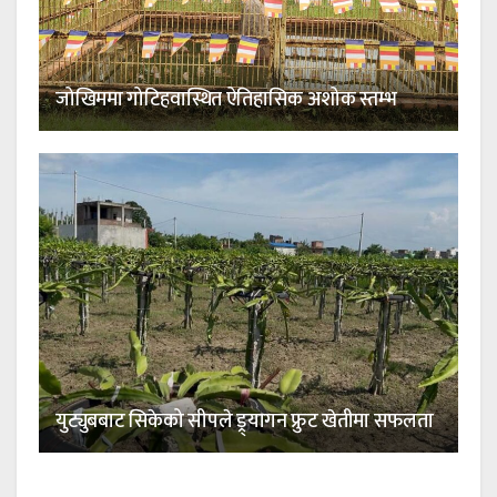
जोखिममा गोटिहवास्थित ऐतिहासिक अशोक स्तम्भ
युट्युबबाट सिकेको सीपले ड्र्यागन फ्रुट खेतीमा सफलता