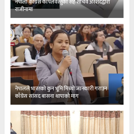
नेपाली कांग्रेस कपिलवस्तुका सह सचिव अरशदद्वारा
राजीनामा
नेपालले भारतको कुन भूमि मिच्यो जानकारी गराउन
काँग्रेस सांसद बासना थापाको माग