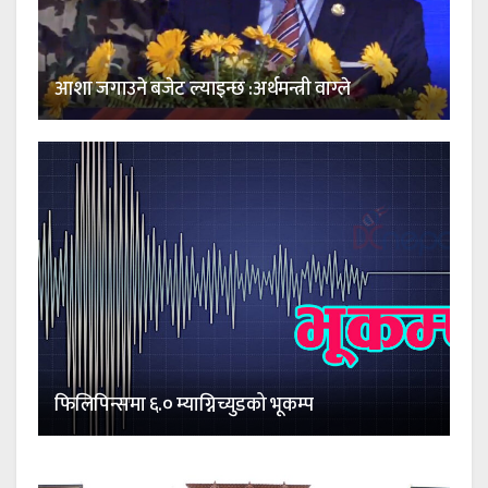
आशा जगाउने बजेट ल्याइन्छ :अर्थमन्त्री वाग्ले
फिलिपिन्समा ६.० म्याग्निच्युडको भूकम्प