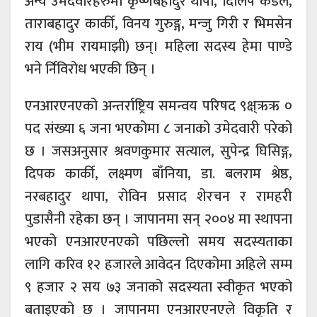
अन्य उमेदवारहरुमा कृष्णबहादुर थापा, दिलिप कंडेल,
ताराबहादुर कार्की, विनय गुरुङ्ग, मन्जु गिरी र भिमसेन
राय (भीम रायमाझी) छन्। महिला सदस्य हेमा पाण्डे
भने र्निविरोध भएकी छिन् ।
एनआरएनएको अन्तर्राष्ट्रिय समन्वय परिषद ९क्ष्ऋऋ ०
पद संख्या ६ जना भएकोमा ८ जनाको उमेदवारी परेको
छ । जसअनुसार श्रवणकुमार सत्याल, सुपेन्द्र घिसिङ्ग,
दिपक कार्की, लक्ष्मण बाँनिया, डा. बलराम श्रेष्ठ,
नरबहादुर थापा, रोविन प्रसाद शेरचन र रामहरी
पुडासैनी रहेका छन् । जापानमा सन् २००४ मा स्थापना
भएको एनआरएनएको पछिल्लो समय सदस्यताका
लागि करिव १२ हजारले आवेदन दिएकोमा अहिले सम्म
९ हजार २ सय ७३ जनाको सदस्यता स्वीकृत भएको
बताइएको छ । जापानमा एनआरएनएले विकृति र