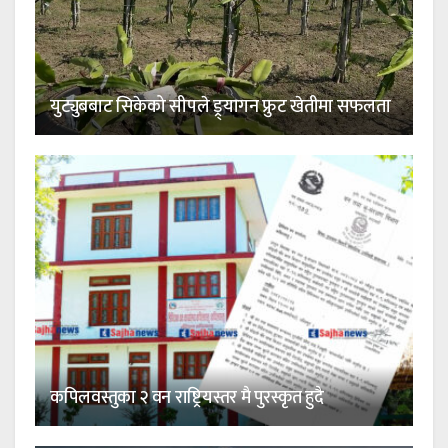
युट्युबबाट सिकेको सीपले ड्र्यागन फ्रुट खेतीमा सफलता
कपिलवस्तुका २ वन राष्ट्रियस्तर मै पुरस्कृत हुदै