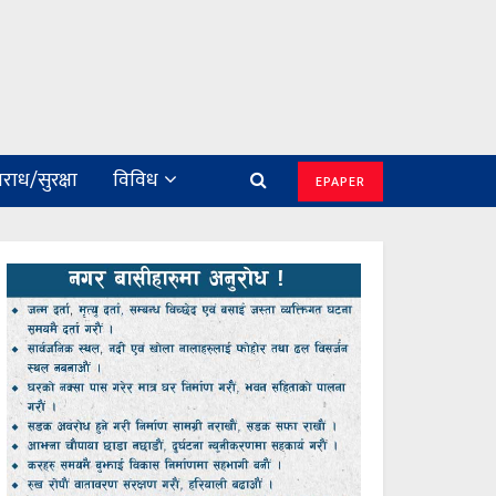
राध/सुरक्षा
विविध
EPAPER