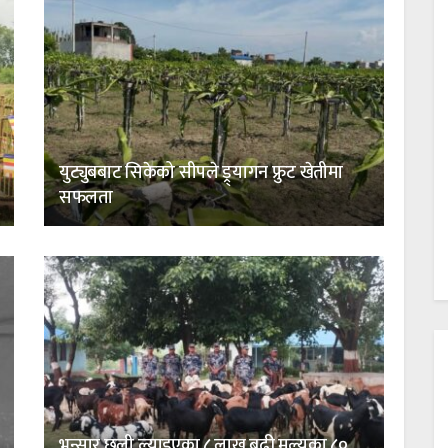
युट्युबबाट सिकेको सीपले ड्र्यागन फ्रुट खेतीमा
सफलता
भन्सार छली ल्याइएका ८ लाख बढी मूल्यका ८०