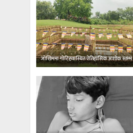
जोखिममा गोटिहवास्थित ऐतिहासिक अशोक स्तम्भ