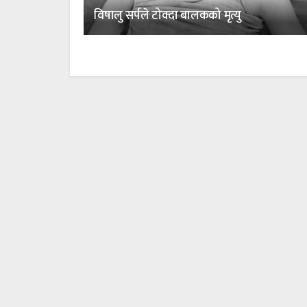
विषालु सर्पले टोक्दा बालकको मृत्यु