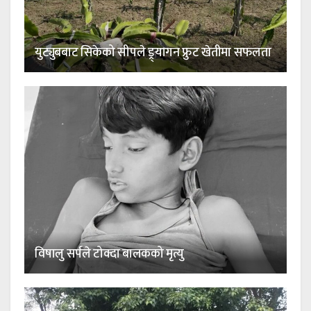
युट्युबबाट सिकेको सीपले ड्र्यागन फ्रुट खेतीमा सफलता
विषालु सर्पले टोक्दा बालकको मृत्यु