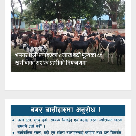
भन्सार छली ल्याइएका ८ लाख बढी मूल्यका ८०
खसीबोका सशस्त्र प्रहरीको नियन्त्रणमा