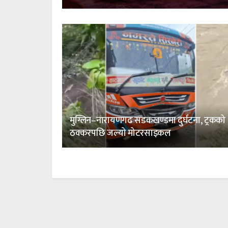
मुग्लिन–नारायणगढ सडकखण्डमा दुर्घटना, ट्रकको
ठक्करपछि जल्यो मोटरसाइकल