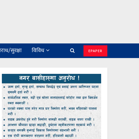
राध/सुरक्षा
विविध
EPAPER