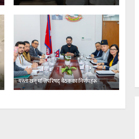
यस्ता छन् मन्त्रिपरिषद् बैठकका निर्णयहरू