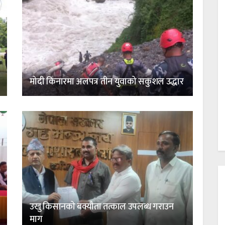
मोदी किनारमा अलपत्र तीन युवाको सकुशल उद्धार
उखु किसानको बक्यौता तत्काल उपलब्ध गराउन
माग