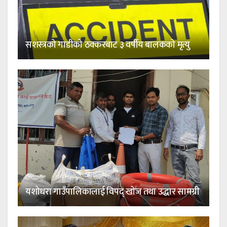
सशस्त्रको गाडीको ठक्करबाट ३ वर्षीय बालकको मृत्यु
यशोधरा गाउँपालिकालाई विपद् खोज तथा उद्धार सामग्री