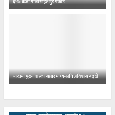
६४७ केजी गाँजासहित दुई पक्राउ
भारतमा मुख्य धारका सञ्चार माध्यमप्रति अविश्वास बढ्दो