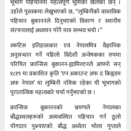
भूभाग पहिचानमा महत्वपूर्ण भूमिका खेलेका छन् ।
उहाँले पुस्तकमा लेख्नुभएको छ, “लुम्बिनीको वास्तविक
पहिचान बुकाननले दिनुभएको विवरण र स्थानीय
संरचनालाई अध्ययन गरेरै मात्र सम्भव भयो ।”
स्कटिस इतिहासकार एवं नेपालभित्र वैज्ञानिक
अनुसन्धान गर्ने पहिलो विदेशी अन्वेषकका रुपमा
परिचित फ्रान्सिस बुकानन-ह्यामिल्टनले आफ्नो सन्
१८१९ मा प्रकाशित कृति ‘एन अकाउन्ट अफ द किङ्गडम
अफ नेपाल’ मा लुम्बिनी नजिक रहेका यी भूभागको
पुरातात्विक महत्वबारे चर्चा गर्नुभएको छ ।
फ्रान्सिस बुकाननको भ्रमणले नेपालका
बौद्धस्थलहरूको अव्यवस्थित पहिचान गर्न ठूलो
योगदान पु¥याएको बौद्ध अध्येता भोला गुप्ताले