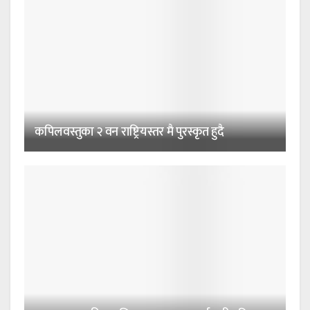
कपिलवस्तुका २ वन राष्ट्रियस्तर मै पुरस्कृत हुदै