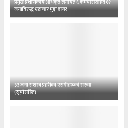
प्रमुख प्रशासकीय अधिकृत लगायत ६ कर्मचारीसहित ११
जनाविरुद्ध भ्रष्टाचार मुद्दा दायर
३३ जना सशस्त्र प्रहरीका एसपीहरूको सरुवा
(सूचीसहित)