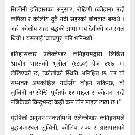
सिलोनी इतिहासका अनुसार, रोहिणी (कोहान) नदी
कपिला र कोलीय दुवै नदी सहरको बीचबाट बग्दथे ।
जहाँ कोलीय सहर बुद्धकी आमा मायादेवीको जन्मस्थल
थियो । यसलाई ‘व्याघ्रपुर’ पनि भनिन्थ्यो ।
इतिहासकार एलेक्जेण्डर कनिङ्घमद्वारा लिखित
‘प्राचीन भारतको भूगोल’ (१८७१) पेज ४१७ मा
लेखिएको छ, “कोलीको स्थिति अनिश्चित छ, तर यो
सम्भवतः अमकोहिल गाउँसँग जोड्न सकिन्छ, जो
लुम्बिनी नगरदेखि पूर्वतर्फ ११ माइल र कोहाना नदी
नजिकैको विन्दुभन्दा केही कम तीन माइल टाढा छ ।”
युरोपेली अनुसन्धानकर्तामध्ये एलेक्जेण्डर कनिङ्घमले
बुद्धजन्मस्थल लुम्बिनी, कोलिय राज्य र आसपासको