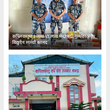
कपिलवस्तुमा ३ लाख ५३ लाख भन्दा बढी मूल्यका अवैध
विद्युतीय सामग्री बरामद