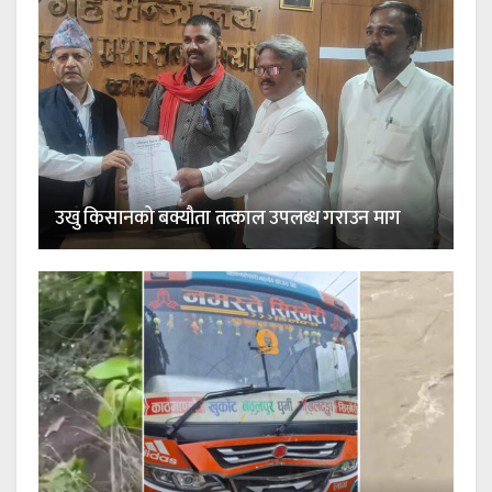
उखु किसानको बक्यौता तत्काल उपलब्ध गराउन माग