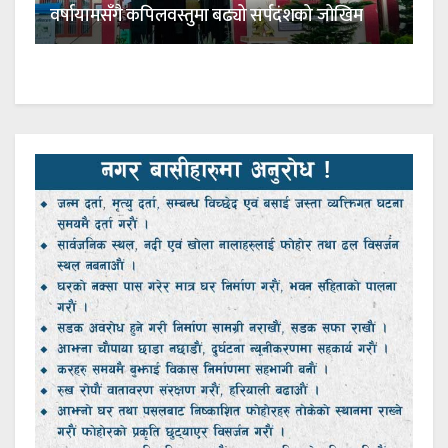
वर्षायामसँगै कपिलवस्तुमा बढ्यो सर्पदंशको जोखिम