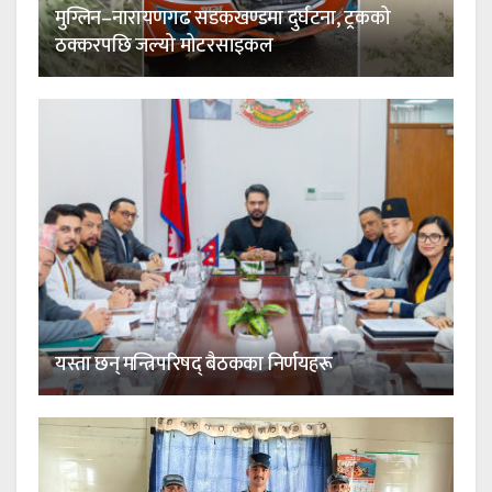
मुग्लिन–नारायणगढ सडकखण्डमा दुर्घटना, ट्रकको
ठक्करपछि जल्यो मोटरसाइकल
यस्ता छन् मन्त्रिपरिषद् बैठकका निर्णयहरू