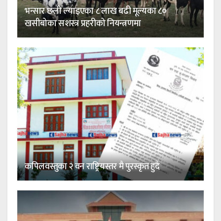
भन्सार छली ल्याइएका ८ लाख बढी मूल्यका ८०
खसीबोका सशस्त्र प्रहरीको नियन्त्रणमा
कपिलवस्तुका २ वन राष्ट्रियस्तर मै पुरस्कृत हुदै