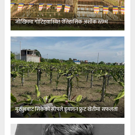
जोखिममा गोटिहवास्थित ऐतिहासिक अशोक स्तम्भ
युट्युबबाट सिकेको सीपले ड्र्यागन फ्रुट खेतीमा सफलता