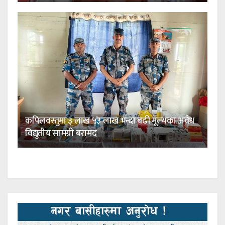
कपिलवस्तुमा ३ लाख ५३ लाख भन्दा बढी मूल्यका अवैध
विद्युतीय सामग्री बरामद