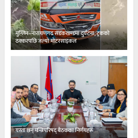
मुग्लिन–नारायणगढ सडकखण्डमा दुर्घटना, ट्रकको
ठक्करपछि जल्यो मोटरसाइकल
यस्ता छन् मन्त्रिपरिषद् बैठकका निर्णयहरू