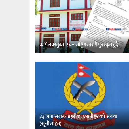
कपिलवस्तुका २ वन राष्ट्रियस्तर मै पुरस्कृत हुदै
३३ जना सशस्त्र प्रहरीका एसपीहरूको सरुवा
(सूचीसहित)