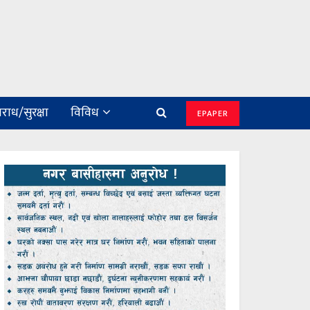
राध/सुरक्षा
विविध
EPAPER