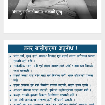
विषालु सर्पले टोक्दा बालकको मृत्यु