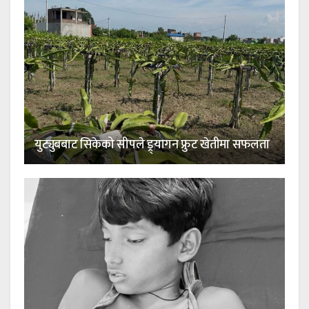
युट्युबबाट सिकेको सीपले ड्र्यागन फ्रुट खेतीमा सफलता