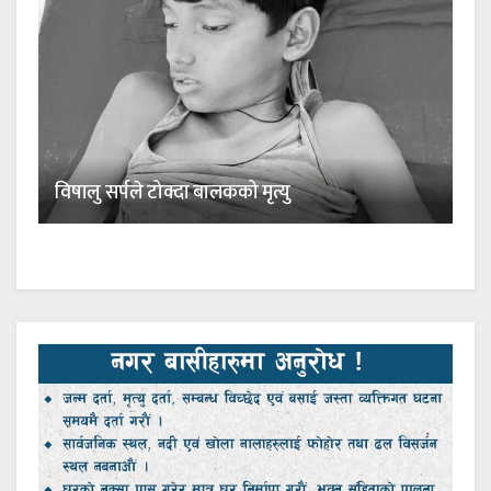
विषालु सर्पले टोक्दा बालकको मृत्यु