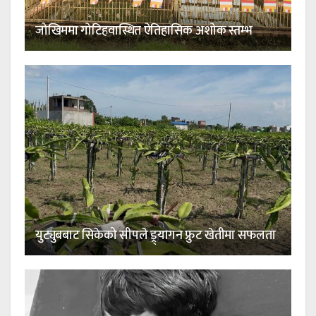
जोखिममा गोटिहवास्थित ऐतिहासिक अशोक स्तम्भ
युट्युबबाट सिकेको सीपले ड्र्यागन फ्रुट खेतीमा सफलता