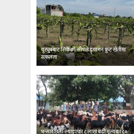
युट्युबबाट सिकेको सीपले ड्र्यागन फ्रुट खेतीमा
सफलता
भन्सार छली ल्याइएका ८ लाख बढी मूल्यका ८०