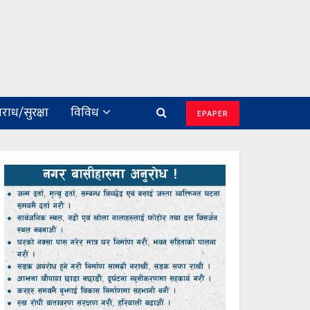
राध/सुरक्षा
विविध
EPAPER