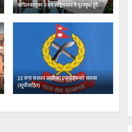
कपिलवस्तुका २ वन राष्ट्रियस्तर मै पुरस्कृत हुदै
३३ जना सशस्त्र प्रहरीका एसपीहरूको सरुवा
(सूचीसहित)