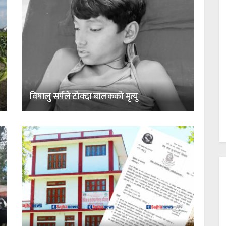
विषालु सर्पले टोक्दा बालकको मृत्यु