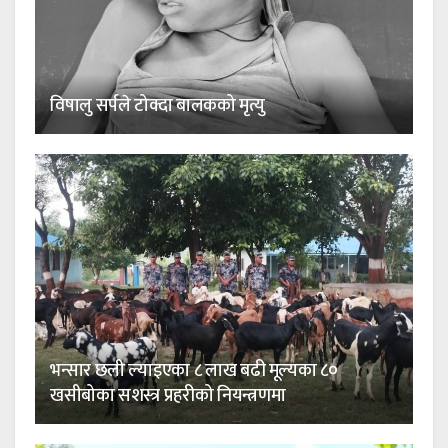
विषालु सर्पले टोक्दा बालकको मृत्यु
भन्सार छली ल्याइएका ८ लाख बढी मूल्यका ८०
खसीबोका सशस्त्र प्रहरीको नियन्त्रणमा