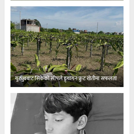
युट्युबबाट सिकेको सीपले ड्र्यागन फ्रुट खेतीमा सफलता