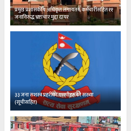
प्रमुख प्रशासकीय अधिकृत लगायत ६ कर्मचारीसहित ११
जनाविरुद्ध भ्रष्टाचार मुद्दा दायर
३३ जना सशस्त्र प्रहरीका एसपीहरूको सरुवा
(सूचीसहित)